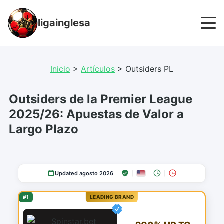
ligainglesa
Inicio
>
Artículos
>
Outsiders PL
Outsiders de la Premier League
2025/26: Apuestas de Valor a
Largo Plazo
Updated agosto 2026
18+
#1
LEADING BRAND