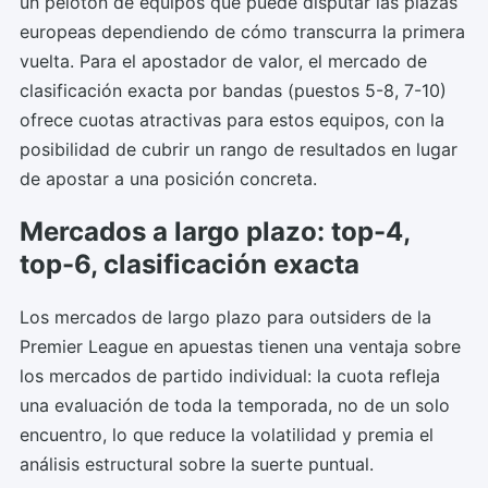
un pelotón de equipos que puede disputar las plazas
europeas dependiendo de cómo transcurra la primera
vuelta. Para el apostador de valor, el mercado de
clasificación exacta por bandas (puestos 5-8, 7-10)
ofrece cuotas atractivas para estos equipos, con la
posibilidad de cubrir un rango de resultados en lugar
de apostar a una posición concreta.
Mercados a largo plazo: top-4,
top-6, clasificación exacta
Los mercados de largo plazo para outsiders de la
Premier League en apuestas tienen una ventaja sobre
los mercados de partido individual: la cuota refleja
una evaluación de toda la temporada, no de un solo
encuentro, lo que reduce la volatilidad y premia el
análisis estructural sobre la suerte puntual.