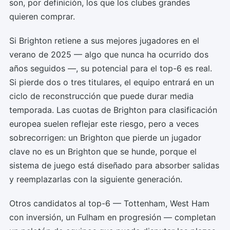
son, por definición, los que los clubes grandes
quieren comprar.
Si Brighton retiene a sus mejores jugadores en el
verano de 2025 — algo que nunca ha ocurrido dos
años seguidos —, su potencial para el top-6 es real.
Si pierde dos o tres titulares, el equipo entrará en un
ciclo de reconstrucción que puede durar media
temporada. Las cuotas de Brighton para clasificación
europea suelen reflejar este riesgo, pero a veces
sobrecorrigen: un Brighton que pierde un jugador
clave no es un Brighton que se hunde, porque el
sistema de juego está diseñado para absorber salidas
y reemplazarlas con la siguiente generación.
Otros candidatos al top-6 — Tottenham, West Ham
con inversión, un Fulham en progresión — completan