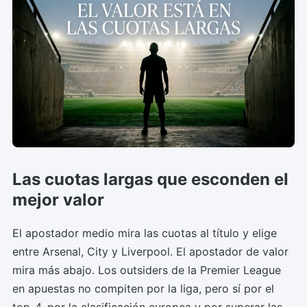
Las cuotas largas que esconden el
mejor valor
El apostador medio mira las cuotas al título y elige
entre Arsenal, City y Liverpool. El apostador de valor
mira más abajo. Los outsiders de la Premier League
en apuestas no compiten por la liga, pero sí por el