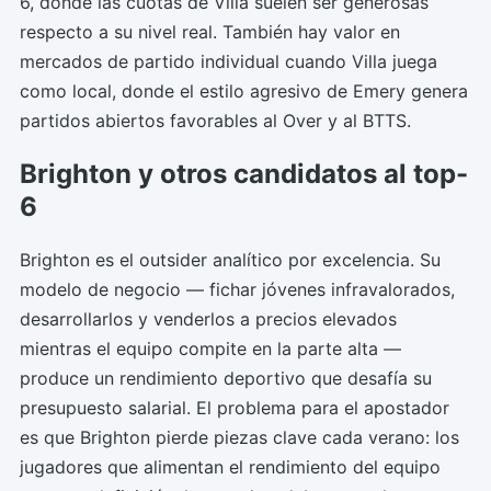
6, donde las cuotas de Villa suelen ser generosas
respecto a su nivel real. También hay valor en
mercados de partido individual cuando Villa juega
como local, donde el estilo agresivo de Emery genera
partidos abiertos favorables al Over y al BTTS.
Brighton y otros candidatos al top-
6
Brighton es el outsider analítico por excelencia. Su
modelo de negocio — fichar jóvenes infravalorados,
desarrollarlos y venderlos a precios elevados
mientras el equipo compite en la parte alta —
produce un rendimiento deportivo que desafía su
presupuesto salarial. El problema para el apostador
es que Brighton pierde piezas clave cada verano: los
jugadores que alimentan el rendimiento del equipo