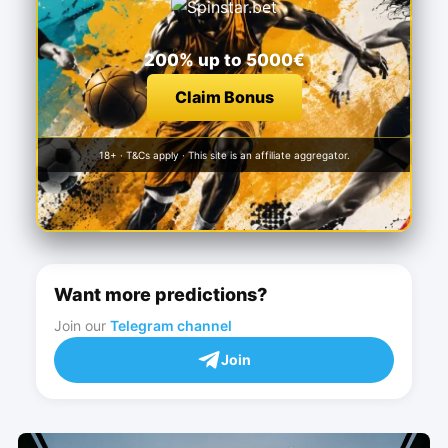
200% up to 5000€
Claim Bonus
18+ · T&Cs apply · This site is an affiliate aggregator.
Want more predictions?
Join our
Telegram channel
Join