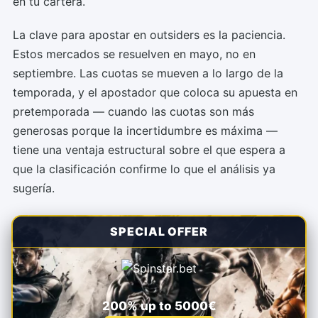
en tu cartera.
La clave para apostar en outsiders es la paciencia.
Estos mercados se resuelven en mayo, no en
septiembre. Las cuotas se mueven a lo largo de la
temporada, y el apostador que coloca su apuesta en
pretemporada — cuando las cuotas son más
generosas porque la incertidumbre es máxima —
tiene una ventaja estructural sobre el que espera a
que la clasificación confirme lo que el análisis ya
sugería.
SPECIAL OFFER
200% up to 5000€