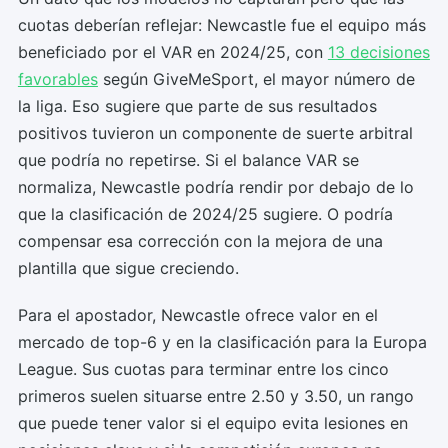
cuotas deberían reflejar: Newcastle fue el equipo más
beneficiado por el VAR en 2024/25, con
13 decisiones
favorables
según GiveMeSport, el mayor número de
la liga. Eso sugiere que parte de sus resultados
positivos tuvieron un componente de suerte arbitral
que podría no repetirse. Si el balance VAR se
normaliza, Newcastle podría rendir por debajo de lo
que la clasificación de 2024/25 sugiere. O podría
compensar esa corrección con la mejora de una
plantilla que sigue creciendo.
Para el apostador, Newcastle ofrece valor en el
mercado de top-6 y en la clasificación para la Europa
League. Sus cuotas para terminar entre los cinco
primeros suelen situarse entre 2.50 y 3.50, un rango
que puede tener valor si el equipo evita lesiones en