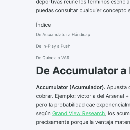
deportivas reúne los términos esencial
puedas consultar cualquier concepto si
Índice
De Accumulator a Hándicap
De In-Play a Push
De Quinela a VAR
De Accumulator a
Accumulator (Acumulador).
Apuesta c
cobrar. Ejemplo: victoria del Arsenal +
pero la probabilidad cae exponencial
según
Grand View Research
, los acu
precisamente porque la ventaja mate