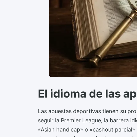
El idioma de las a
Las apuestas deportivas tienen su prop
seguir la Premier League, la barrera id
«Asian handicap» o «cashout parcial» 