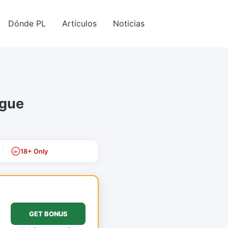
Dónde PL
Artículos
Noticias
ague
18+ Only
18+
GET BONUS