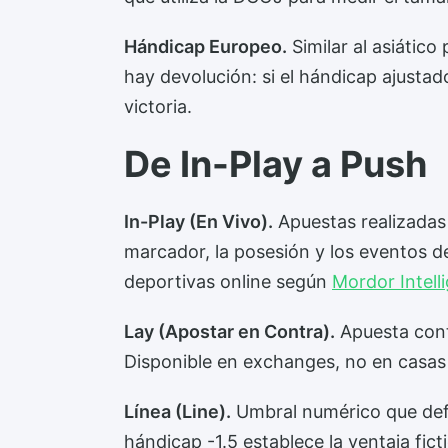
Hándicap Europeo.
Similar al asiático
hay devolución: si el hándicap ajusta
victoria.
De In-Play a Push
In-Play (En Vivo).
Apuestas realizadas 
marcador, la posesión y los eventos d
deportivas online según
Mordor Intell
Lay (Apostar en Contra).
Apuesta contr
Disponible en exchanges, no en casas 
Línea (Line).
Umbral numérico que defin
hándicap -1.5 establece la ventaja ficti