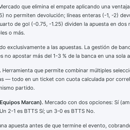
ercado que elimina el empate aplicando una ventaja 
5) no permiten devolución; líneas enteras (-1, -2) dev
arto de gol (-0.75, -1.25) dividen la apuesta en dos m
les o más.
do exclusivamente a las apuestas. La gestión de banca
s no apostar más del 1-3 % de la banca en una sola 
.
Herramienta que permite combinar múltiples selecc
as — todo en un ticket con cuota calculada por correl
mismo partido.
Equipos Marcan).
Mercado con dos opciones: Sí (am
 Un 2-1 es BTTS Sí; un 3-0 es BTTS No.
na apuesta antes de que termine el evento, cobrando