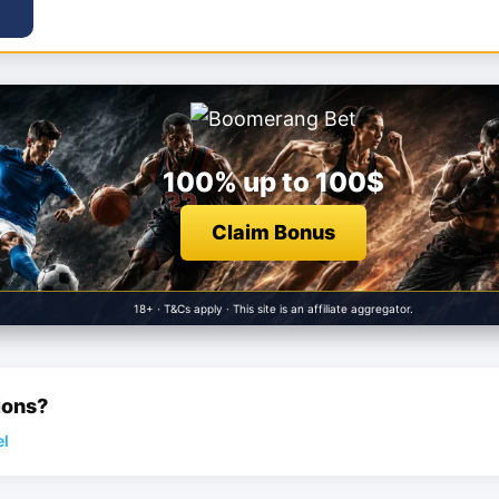
100% up to 100$
Claim Bonus
18+ · T&Cs apply · This site is an affiliate aggregator.
ions?
el