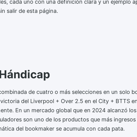
es, cada uno con una definición clara y un ejemplo apl
n salir de esta página.
 Hándicap
ombinada de cuatro o más selecciones en un solo bo
 victoria del Liverpool + Over 2.5 en el City + BTTS e
mente. En un mercado global que en 2024 alcanzó los
muladores son uno de los productos que más ingresos
mática del bookmaker se acumula con cada pata.