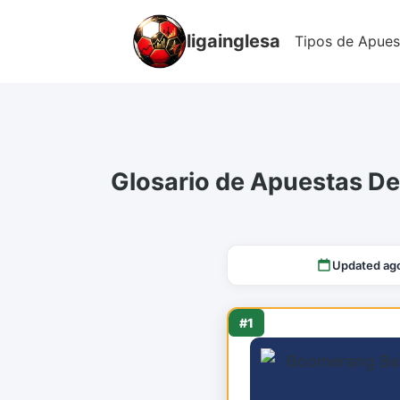
ligainglesa
Tipos de Apues
Glosario de Apuestas De
Updated ag
#1